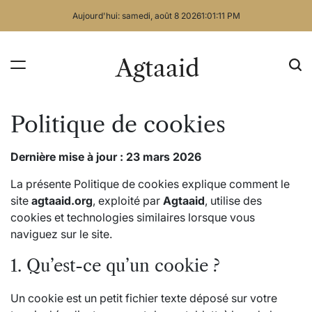
Skip
Aujourd'hui: samedi, août 8 2026
1
:
01
:
12
PM
to
content
Agtaaid
Politique de cookies
Dernière mise à jour : 23 mars 2026
La présente Politique de cookies explique comment le
site
agtaaid.org
, exploité par
Agtaaid
, utilise des
cookies et technologies similaires lorsque vous
naviguez sur le site.
1. Qu’est-ce qu’un cookie ?
Un cookie est un petit fichier texte déposé sur votre